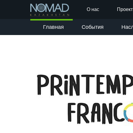
О нас
Проек
Главная
События
Нас