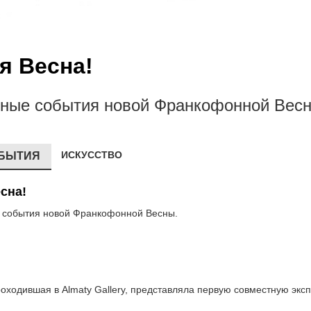
я Весна!
урные события новой Франкофонной Вес
ИСКУССТВО
БЫТИЯ
сна!
е события новой Франкофонной Весны.
оходившая в Almaty Gallery, представляла первую совместную экс