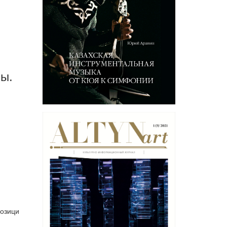
ны.
позици