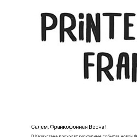
Салем, Франкофонная Весна!
В Казахстане проходят культурные события новой