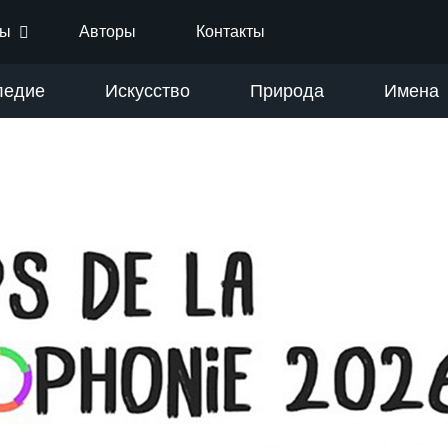
ты
Авторы
Контакты
ледие
Искусство
Природа
Имена