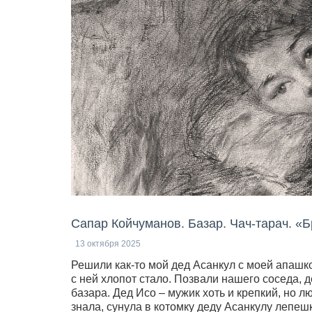
Сапар Койчуманов. Базар. Чач-тарач. «
13 октября 2025
Решили как-то мой дед Асанкул с моей апашк
с ней хлопот стало. Позвали нашего соседа, 
базара. Дед Исо – мужик хоть и крепкий, но л
знала, сунула в котомку деду Асанкулу лепешк