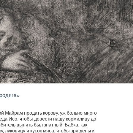
Бродяга»
ой Майрам продать корову, уж больно много
деда Исо, чтобы довести нашу кормилицу до
юбитель выпить был знатный. Бабка, как
у, луковицу и кусок мяса, чтобы зря деньги