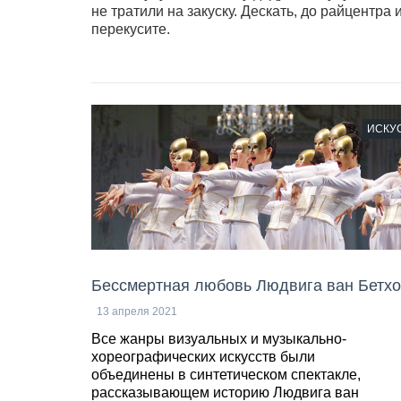
не тратили на закуску. Дескать, до райцентра
перекусите.
ИСКУ
Бессмертная любовь Людвига ван Бетх
13 апреля 2021
Все жанры визуальных и музыкально-
хореографических искусств были
объединены в синтетическом спектакле,
рассказывающем историю Людвига ван