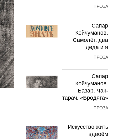
ПРОЗА
Сапар
Койчуманов.
Самолёт, два
деда и я
ПРОЗА
Сапар
Койчуманов.
Базар. Чач-
тарач. «Бродяга»
ПРОЗА
Искусство жить
вдвоём