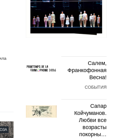
ила
Салем,
Франкофонная
Весна!
СОБЫТИЯ
Сапар
Койчуманов.
Любви все
возрасты
ОЗА
покорны…