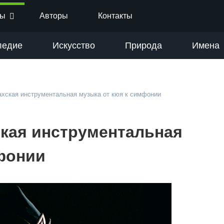
ты
Авторы
Контакты
ледие
Искусство
Природа
Имена
ахская инструментальная музыка от кюя к симфонии
ская инструментальная
фонии