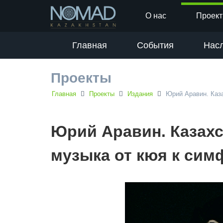
О нас
Проек
Главная
События
Нас
Проекты
Главная
Проекты
Издания
Юрий Аравин. Каз
Юрий Аравин. Казах
музыка от кюя к сим