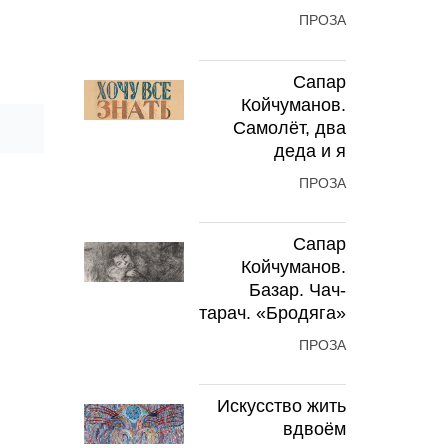
ПРОЗА
Сапар
Койчуманов.
Самолёт, два
деда и я
ПРОЗА
Сапар
Койчуманов.
Базар. Чач-
тарач. «Бродяга»
ПРОЗА
Искусство жить
вдвоём