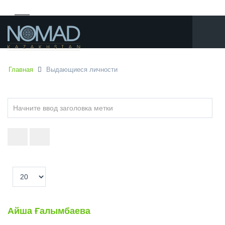
Главная
Выдающиеся личности
Начните
ввод
заголовка
метки
Кол-
во
строк:
Айша Ғалымбаева