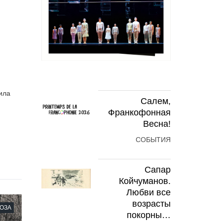
ила
Салем,
Франкофонная
Весна!
СОБЫТИЯ
Сапар
Койчуманов.
Любви все
возрасты
ОЗА
покорны…