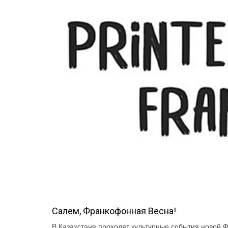
Салем, Франкофонная Весна!
В Казахстане проходят культурные события новой