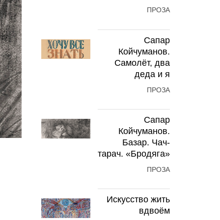
ПРОЗА
Сапар
Койчуманов.
Самолёт, два
деда и я
ПРОЗА
Сапар
Койчуманов.
Базар. Чач-
тарач. «Бродяга»
ПРОЗА
Искусство жить
вдвоём