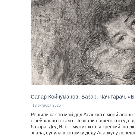
Сапар Койчуманов. Базар. Чач-тарач. «
13 октября 2025
Решили как-то мой дед Асанкул с моей апашк
с ней хлопот стало. Позвали нашего соседа, 
базара. Дед Исо – мужик хоть и крепкий, но л
знала, сунула в котомку деду Асанкулу лепешк