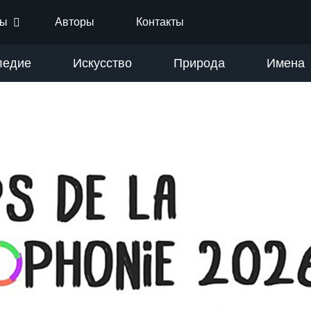
ты
Авторы
Контакты
ледие
Искусство
Природа
Имена