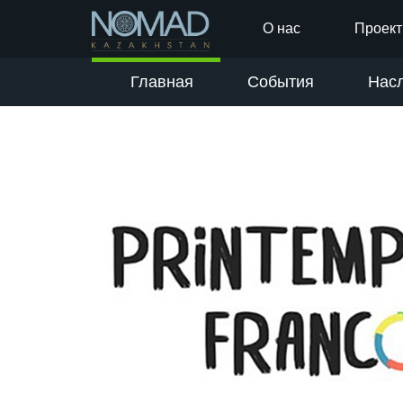
О нас
Проек
Главная
События
Нас