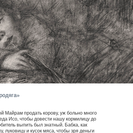
Бродяга»
ой Майрам продать корову, уж больно много
деда Исо, чтобы довести нашу кормилицу до
юбитель выпить был знатный. Бабка, как
у, луковицу и кусок мяса, чтобы зря деньги