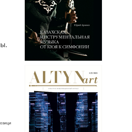
ны.
позици