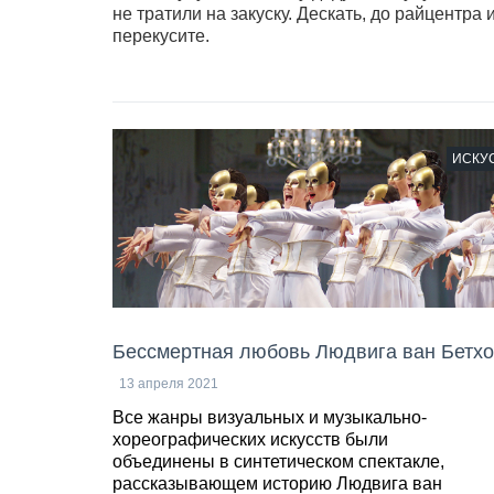
не тратили на закуску. Дескать, до райцентра
перекусите.
ИСКУ
Бессмертная любовь Людвига ван Бетх
13 апреля 2021
Все жанры визуальных и музыкально-
хореографических искусств были
объединены в синтетическом спектакле,
рассказывающем историю Людвига ван