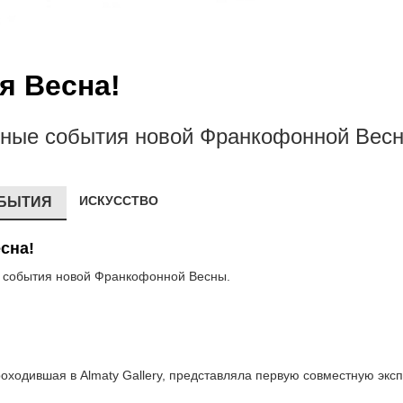
я Весна!
урные события новой Франкофонной Вес
ИСКУССТВО
БЫТИЯ
сна!
е события новой Франкофонной Весны.
оходившая в Almaty Gallery, представляла первую совместную экс